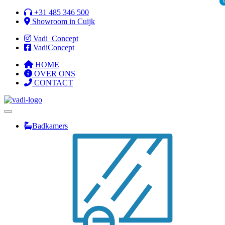
Ga
+31 485 346 500
naar
Showroom in Cuijk
de
Vadi_Concept
inhoud
VadiConcept
HOME
OVER ONS
CONTACT
Badkamers