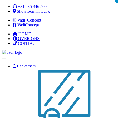
Ga
+31 485 346 500
naar
Showroom in Cuijk
de
Vadi_Concept
inhoud
VadiConcept
HOME
OVER ONS
CONTACT
Badkamers