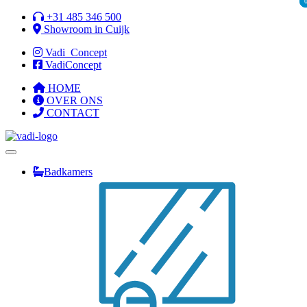
Ga
+31 485 346 500
naar
Showroom in Cuijk
de
Vadi_Concept
inhoud
VadiConcept
HOME
OVER ONS
CONTACT
Badkamers